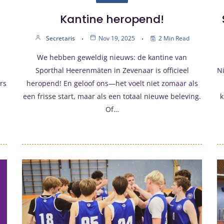
Kantine heropend!
Secretaris
Nov 19, 2025
2 Min Read
We hebben geweldig nieuws: de kantine van
Sporthal Heerenmäten in Zevenaar is officieel
N
rs
heropend! En geloof ons—het voelt niet zomaar als
een frisse start, maar als een totaal nieuwe beleving.
k
Of…