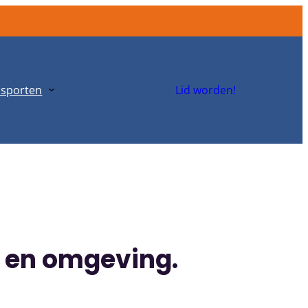
g sporten
Lid worden!
 en omgeving.