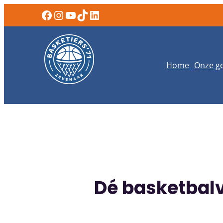
Ga
Facebook
Instagram
YouTube
TikTok
LinkedIn
naar
de
inhoud
Home
Onze ge
Dé basketbal